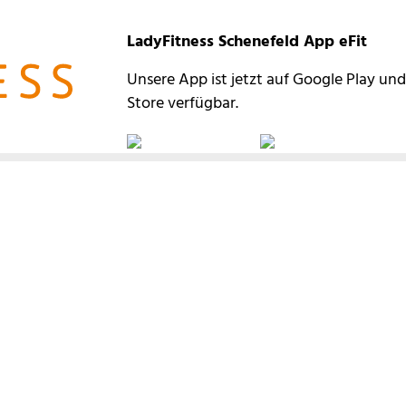
LadyFitness Schenefeld App eFit
Unsere App ist jetzt auf Google Play un
Store verfügbar.
8 50
 eine
Email
FOLGE UNS
Für Aktuelles und Neues
-Tage-