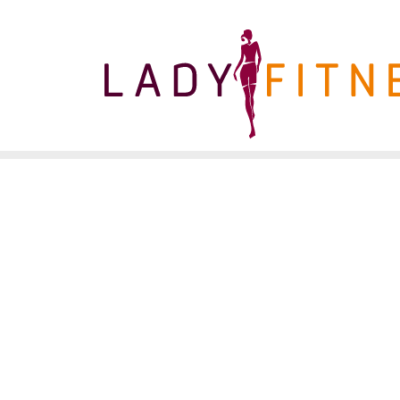
LADY FITNESS
SCHENEFELD
Altonaer Chaussee 59
T. 040 - 840 55
22869 Schenefeld
Senden Sie uns
Firmenfitness
Reha-Sport
7